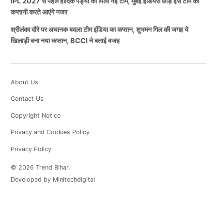
IPL 2027 से पहले हार्दिक पंड्या को मिली नई टीम, मुंबई इंडियंस छोड़ इस टीम की
कप्तानी करते आएंगे नजर
जनता के विश्वास को बताया सबसे बड़ी ताकत
इसके बाद जब साल 2025 में मोहम्मद शमी (Mohammed
श्रीलंका दौरे पर अचानक बदला टीम इंडिया का कप्तान, शुभमन गिल की जगह ये
Shami) को वापसी करने का मौका मिला तो फैंस को लगा कि अब
खिलाड़ी बना नया कप्तान, BCCI ने बताई वजह
मुख्यमंत्री ने कहा कि सरकार की सबसे बड़ी उपलब्धि जनता का
वह भारतीय टीम के लिए लगातार बेहतरीन प्रदर्शन दिखाते हुए
विश्वास है। कानून-व्यवस्था में सुधार और विकास परियोजनाओं के
नजर आने वाले हैं। लेकिन ऐसा कुछ नहीं हुआ चैपियंस ट्रॉफी के
सफल क्रियान्वयन ने लोगों के जीवन में सकारात्मक बदलाव लाया
बाद भारतीय टीम के चयनकर्ता लगातार खिलाड़ी को नंजरअंदाज
About Us
है। उन्होंने भरोसा जताया कि आने वाले वर्षों में उत्तर प्रदेश
करते हुए नजर आए हैं।
Contact Us
विकास, निवेश और सुशासन के क्षेत्र में नए कीर्तिमान स्थापित
करेगा।
Copyright Notice
फैंस का कहना है कि उनक टीम में वापसी न होने का सबसे बड़ा
कारण भारतीय टीम के चयनकर्ता अजीत अगरकर है। इसी बीत
Privacy and Cookies Policy
सरकार का मानना है कि मजबूत कानून-व्यवस्था और तेज विकास
अजीतअगकर का एक वीडियों भी सोशल मीडिया पर काफी से
Privacy Policy
एक-दूसरे के पूरक हैं। इसी सोच के साथ उत्तर प्रदेश को सुरक्षित,
वायरल हो रहा है तो आइए आपको भी इसके बारे में जानकारी देते
© 2026 Trend Bihar.
समृद्ध और आत्मनिर्भर राज्य बनाने की दिशा में लगातार प्रयास किए
हैं।
Developed by Minitechdigital
जा रहे हैं।
अजीत अगरकर ने बताई अब शमी को बाहर
TAGGED:
Yogi Adityanath