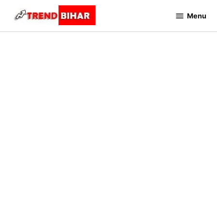
Skip
Menu
to
Trend
Bihar
content