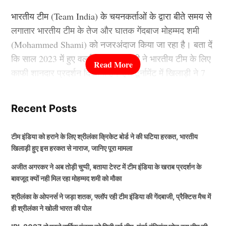
सरकार की बड़ी उपलब्धि बताया। उन्होंने कहा कि बेहतर सुरक्षा
भारतीय टीम (Team India) के चयनकर्ताओं के द्वारा बीते समय से
व्यवस्था के कारण प्रदेश में निवेश का माहौल बना है। देश और
लगातार भारतीय टीम के तेज और घातक गेंदबाज मोहम्मद शमी
विदेश की कई कंपनियां उत्तर प्रदेश में निवेश कर रही हैं, जिससे
(Mohammed Shami) को नजरअंदाज किया जा रहा है। बता दें
रोजगार के नए अवसर पैदा हो रहे हैं। सड़क, एक्सप्रेसवे,
कि साल 2023 में हुए वर्ल्ड कप में खिलाड़ी ने भारतीय टीम के लिए
एयरपोर्ट और औद्योगिक परियोजनाओं के जरिए राज्य की
काफी शानदार प्रदर्शन दिखाया है। इस टूर्नामेंट में खिलाड़ी ने 7
अर्थव्यवस्था को नई गति मिली है।
मैचों ने अपना प्रदर्शन दिखाया था।
Recent Posts
निवेश और रोजगार पर विशेष फोकस
इस दौरान खिलाड़ी ने अपने नाम कुल 24 विकेट किए थे। उनके
इस बेहतरीन प्रदर्शन के कारण फैंस का मानना था कि मोहम्मद
टीम इंडिया को हराने के लिए श्रीलंका क्रिकेट बोर्ड ने की घटिया हरकत, भारतीय
मुख्यमंत्री के अनुसार, प्रदेश सरकार युवाओं के लिए रोजगार
शमी (Mohammed Shami) को आने वाले समय में और भी ज्यादा
खिलाड़ी हुए इस हरकत से नाराज, जानिए पूरा मामला
सृजन को प्राथमिकता दे रही है। औद्योगिक निवेश के साथ-साथ
मौका दिए जाने वाले हैं। लेकिन मोहम्मद शमी अपनी इंजरी के
अजीत अगरकर ने अब तोड़ी चुप्पी, बताया टेस्ट में टीम इंडिया के खराब प्रदर्शन के
स्टार्टअप और स्वरोजगार योजनाओं को भी बढ़ावा दिया जा रहा है।
कारण भारतीय टीम से दूर हो गए हैं।
बावजूद क्यों नही मिल रहा मोहम्मद शमी को मौका
उन्होंने कहा कि निवेशकों का विश्वास बढ़ने से उत्तर प्रदेश देश की
श्रीलंका के ओपनर्स ने जड़ा शतक, फ्लॉप रही टीम इंडिया की गेंदबाजी, प्रैक्टिस मैच में
अग्रणी अर्थव्यवस्थाओं में शामिल होने की दिशा में तेजी से आगे बढ़
साल 2025 मे हुई Mohammed Shami
ही श्रीलंका ने खोली भारत की पोल
रहा है।
का टीम में वापसी