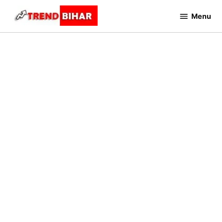
Skip
Menu
to
Trend
Bihar
content