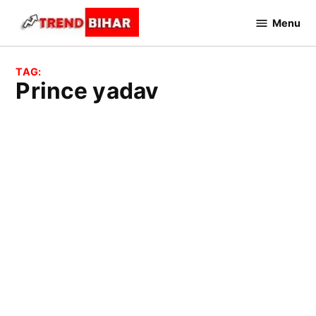
Skip
Menu
to
Trend
Bihar
content
TAG:
prince yadav