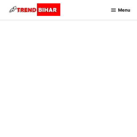
Skip
Menu
to
Trend
Bihar
content