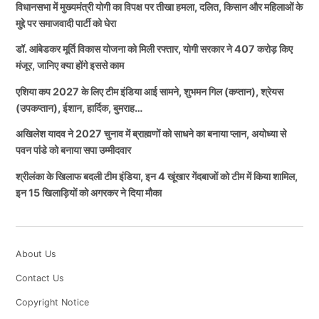
विधानसभा में मुख्यमंत्री योगी का विपक्ष पर तीखा हमला, दलित, किसान और महिलाओं के
के तहत उपलब्ध कराई गई है।
मुद्दे पर समाजवादी पार्टी को घेरा
आज अयोध्या वैश्विक धार्मिक पर्यटन का प्रमुख केंद्र बन चुकी है।
डॉ. आंबेडकर मूर्ति विकास योजना को मिली रफ्तार, योगी सरकार ने 407 करोड़ किए
प्रतिमाओं पर लगेंगे शेड, होगा सौंदर्यीकरण
राम मंदिर के कारण दुनिया भर में भारत की सांस्कृतिक शक्ति और
मंजूर, जानिए क्या होंगे इससे काम
आध्यात्मिक विरासत को नई पहचान मिली है। विदेशी पर्यटक और
एशिया कप 2027 के लिए टीम इंडिया आई सामने, शुभमन गिल (कप्तान), श्रेयस
श्रद्धालु भी बड़ी संख्या में अयोध्या पहुंच रहे हैं।
योजना के तहत डॉ. आंबेडकर की प्रतिमाओं के ऊपर सुरक्षात्मक
(उपकप्तान), ईशान, हार्दिक, बुमराह…
शेड (छतरी) लगाने, आसपास के परिसर का सौंदर्यीकरण करने,
अखिलेश यादव ने 2027 चुनाव में ब्राह्मणों को साधने का बनाया प्लान, अयोध्या से
राम मंदिर केवल पत्थरों से बना एक भव्य ढांचा नहीं है, बल्कि यह
प्रकाश व्यवस्था, पेयजल, बैठने की व्यवस्था और अन्य बुनियादी
पवन पांडे को बनाया सपा उम्मीदवार
करोड़ों लोगों की आस्था, भावनाओं और सांस्कृतिक गौरव का जीवंत
सुविधाएं विकसित करने का प्रस्ताव है। सरकार चाहती है कि
श्रीलंका के खिलाफ बदली टीम इंडिया, इन 4 खूंखार गेंदबाजों को टीम में किया शामिल,
प्रतीक है। यही कारण है कि इसे नए भारत का राष्ट्रीय मंदिर कहा
प्रतिमाएं मौसम की मार से सुरक्षित रहें और इन स्थलों पर आने
इन 15 खिलाड़ियों को अगरकर ने दिया मौका
जा रहा है, जो आने वाली पीढ़ियों को अपनी संस्कृति और मूल्यों से
वाले लोगों को बेहतर वातावरण मिले।
जोड़ने का कार्य करेगा।
इसके अलावा जिन स्थानों पर प्रतिमाएं क्षतिग्रस्त हैं या रखरखाव
About Us
TAGGED:
Yogi Adityanath
की आवश्यकता है, वहां मरम्मत और पुनर्विकास का कार्य भी कराया
Contact Us
जाएगा।
Copyright Notice