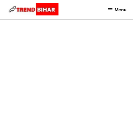
Skip
Menu
to
Trend
Bihar
content