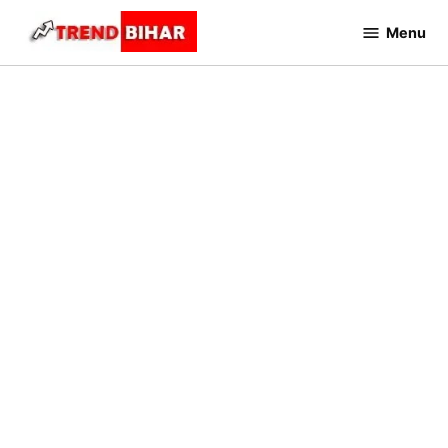
Skip
Menu
to
Trend
Bihar
content