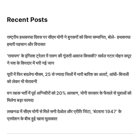
प्लेइंग 11 में 2 बदलाव कर सकती है.
Recent Posts
भारतीय टीम (Team India) अपने प्लेइंग 11 से एक ऐसे खिलाड़ी
को बाहर करने वाली है, जो पिछले मैच में फ्लॉप रहा था, वहीं एक
राष्ट्रीय हथकरघा दिवस पर सीएम योगी ने बुनकरों को किया सम्मानित, बोले- हथकरघा
ऐसे खिलाड़ी को बाहर रखकर दूसरे को मौका दिया जा सकता है,
हमारी पहचान और विरासत
जिसने पिछले मैच में शानदार प्रदर्शन किया था, इसके जरिए टीम
‘रामायण’ के इंग्लिश ट्रेलर में रावण की गूंजती आवाज किसकी? मार्वल स्टार मोहन कपूर
इंडिया अपनी बेंच स्ट्रेंथ चेक करना चाहेगी.
ने यश के किरदार में भरी नई जान
यूपी में फिर बदलेगा मौसम, 25 से ज्यादा जिलों में भारी बारिश का अलर्ट, आंधी-बिजली
पहले वनडे में जीत के बावजूद Team India में
को लेकर भी चेतावनी
होगा 2 बदलाव
वन रक्षक भर्ती में पूर्व अग्निवीरों को 20% आरक्षण, योगी सरकार के फैसले से युवाओं को
मिलेगा बड़ा फायदा
भारतीय टीम के स्टार खिलाड़ी केएल राहुल को प्लेइंग 11 से बाहर
लखनऊ में सीएम योगी से मिले सनी देओल और प्रीति जिंटा, ‘बंटवारा 1947’ के
रखा जा सकता है, उनकी जगह बतौर बल्लेबाज टीम इंडिया में
प्रमोशन के बीच हुई खास मुलाकात
यशस्वी जायसवाल को मौका दिया जा सकता है. ऐसे में भारतीय
टीम की ओपनिंग जोड़ी में भी बदलाव हो सकता है. यशस्वी