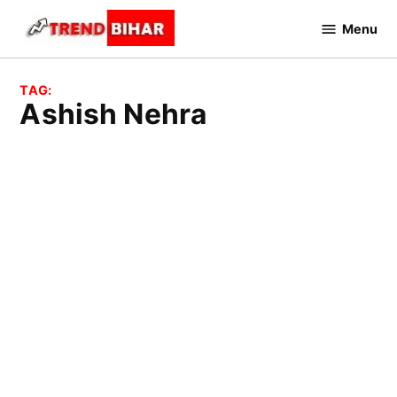
Skip
Menu
to
Trend
Bihar
content
TAG:
Ashish Nehra