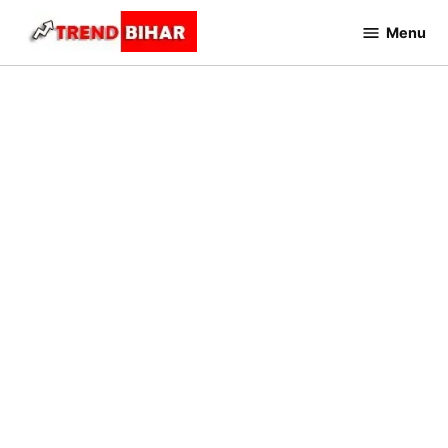
Skip
Menu
to
Trend
Bihar
content