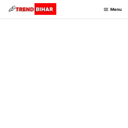
Skip
Menu
to
Trend
Bihar
content