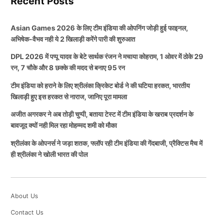
Recent Posts
बता दें कि यह मुकाबला अरुण जेटली स्टेडियम में खेला गया था।
और उनके साथ तस्वीरें भी खिंचवाईं। सुरक्षा व्यवस्था के बीच पूरा
तो आइए हम आपको इसके मुकाबले के बारे में कुछ खास जानकारी
कार्यक्रम शांतिपूर्ण तरीके से संपन्न हुआ।
Asian Games 2026 के लिए टीम इंडिया की ओपनिंग जोड़ी हुई फाइनल,
देते हैं, जिससे आपको भी इस मैच में खिलाड़ियों के द्वारा किए गए
अभिषेक-वैभव नही ये 2 खिलाड़ी करेंगे पारी की शुरुआत
बेहतरीन प्रदर्शन के बारे में जानकारी मिले।
डोल आश्रम उत्तराखंड के प्रमुख आध्यात्मिक केंद्रों में गिना जाता
DPL 2026 में पप्पू यादव के बेटे सार्थक रंजन ने मचाया कोहराम, 1 ओवर में ठोके 29
है। यहां देशभर से लोग ध्यान, योग और धार्मिक साधना के लिए
रन, 7 चौके और 8 छक्के की मदद से बनाए 95 रन
सुजल ने संभाली ईस्ट दिल्ली राइडर्स की
आते हैं। मुख्यमंत्री के इस दौरे से आश्रम की चर्चा एक बार फिर
टीम इंडिया को हराने के लिए श्रीलंका क्रिकेट बोर्ड ने की घटिया हरकत, भारतीय
बल्लेबाजी
राष्ट्रीय स्तर पर होने लगी है।
खिलाड़ी हुए इस हरकत से नाराज, जानिए पूरा मामला
अजीत अगरकर ने अब तोड़ी चुप्पी, बताया टेस्ट में टीम इंडिया के खराब प्रदर्शन के
संस्कृति और आध्यात्म का संदेश
आपकी जानकारी के लिए बता दें कि ईस्ट दिल्ली राइडर्स के
बावजूद क्यों नही मिल रहा मोहम्मद शमी को मौका
मुकाबले में शुरुआत कुछ ज्यादा अच्छी नहीं हुई दी। टीम के
श्रीलंका के ओपनर्स ने जड़ा शतक, फ्लॉप रही टीम इंडिया की गेंदबाजी, प्रैक्टिस मैच में
लगातार विकेट गिर रहे थे, जिसके कारण रन बोर्ड पर एक बड़ा
मुख्यमंत्री मोहन यादव का यह दौरा केवल धार्मिक यात्रा नहीं बल्कि
ही श्रीलंका ने खोली भारत की पोल
स्कोर लगाना काफी ज्यादा मुश्किल दिखाई दे रहा था, लेकिन सुजल
भारतीय संस्कृति और आध्यात्मिक परंपराओं के प्रति सम्मान का
ने टीम के लिए काफी अच्छा प्रदर्शन दिखाते हुए स्कोर बोर्ड को
प्रतीक माना जा रहा है। उनके इस कार्यक्रम ने लोगों के बीच धर्म,
आगे बढ़ाया।
संस्कृति और आध्यात्म के महत्व को लेकर सकारात्मक संदेश दिया
About Us
है।
Contact Us