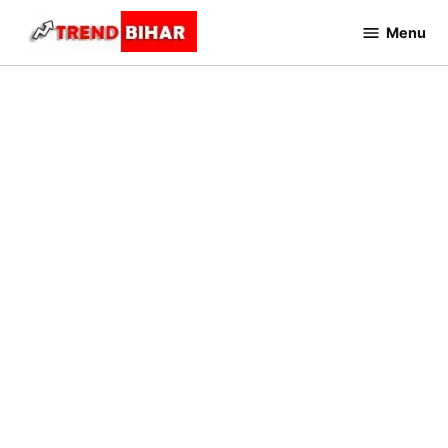
Skip
Menu
to
Trend
Bihar
content