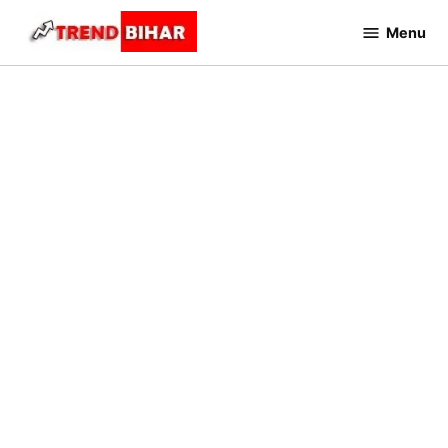
Skip
Menu
to
Trend
Bihar
content