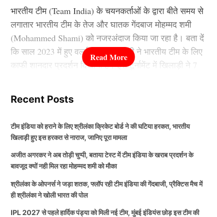
सक्रिय होगा।
भारतीय टीम (Team India) के चयनकर्ताओं के द्वारा बीते समय से
लगातार भारतीय टीम के तेज और घातक गेंदबाज मोहम्मद शमी
किसानों को हो सकता है लाभ
(Mohammed Shami) को नजरअंदाज किया जा रहा है। बता दें
कि साल 2023 में हुए वर्ल्ड कप में खिलाड़ी ने भारतीय टीम के लिए
काफी शानदार प्रदर्शन दिखाया है। इस टूर्नामेंट में खिलाड़ी ने 7
विशेषज्ञों का मानना है कि यदि मंडी टैक्स हटाया जाता है, तो
मैचों ने अपना प्रदर्शन दिखाया था।
किसानों को अपनी उपज के बेहतर दाम मिल सकते हैं। साथ ही
राज्यों के बीच कृषि व्यापार को भी बढ़ावा मिलेगा। इससे सप्लाई चेन
Recent Posts
मजबूत होगी और उपभोक्ताओं को भी उचित कीमत पर उत्पाद
इस दौरान खिलाड़ी ने अपने नाम कुल 24 विकेट किए थे। उनके
उपलब्ध हो सकेंगे।
इस बेहतरीन प्रदर्शन के कारण फैंस का मानना था कि मोहम्मद
टीम इंडिया को हराने के लिए श्रीलंका क्रिकेट बोर्ड ने की घटिया हरकत, भारतीय
शमी (Mohammed Shami) को आने वाले समय में और भी ज्यादा
खिलाड़ी हुए इस हरकत से नाराज, जानिए पूरा मामला
मौका दिए जाने वाले हैं। लेकिन मोहम्मद शमी अपनी इंजरी के
हालांकि, कुछ विशेषज्ञों का यह भी मानना है कि मंडी शुल्क राज्य
अजीत अगरकर ने अब तोड़ी चुप्पी, बताया टेस्ट में टीम इंडिया के खराब प्रदर्शन के
कारण भारतीय टीम से दूर हो गए हैं।
सरकारों के लिए राजस्व का एक महत्वपूर्ण स्रोत है। ऐसे में किसी
बावजूद क्यों नही मिल रहा मोहम्मद शमी को मौका
भी बदलाव से पहले सरकार को किसानों, व्यापारियों और राजस्व
श्रीलंका के ओपनर्स ने जड़ा शतक, फ्लॉप रही टीम इंडिया की गेंदबाजी, प्रैक्टिस मैच में
हितों के बीच संतुलन बनाना होगा।
साल 2025 मे हुई Mohammed Shami
ही श्रीलंका ने खोली भारत की पोल
का टीम में वापसी
IPL 2027 से पहले हार्दिक पंड्या को मिली नई टीम, मुंबई इंडियंस छोड़ इस टीम की