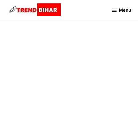
Skip
Menu
to
Trend
Bihar
content