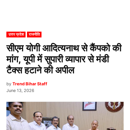
POSTED
उत्तर प्रदेश
राजनीति
IN
सीएम योगी आदित्यनाथ से कैंपको की
मांग, यूपी में सुपारी व्यापार से मंडी
टैक्स हटाने की अपील
by
Trend Bihar Staff
June 13, 2026