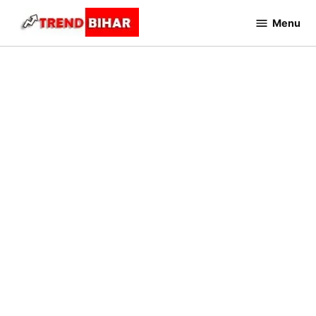
Skip
Menu
to
Trend
Bihar
content