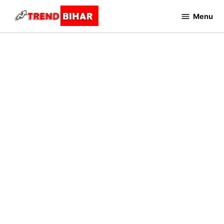
Skip
Menu
to
Trend
Bihar
content