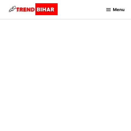
Skip
Menu
to
Trend
Bihar
content