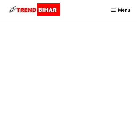
Skip
Menu
to
Trend
Bihar
content