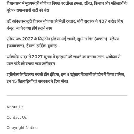
लोगों के लिए सुविधाएं भी बढ़ाई जाएंगी। यह राशि अनुपूरक बजट
विशेषज्ञों का मानना है कि कैबिनेट द्वारा लिए गए ये फैसले उत्तर
विधानसभा में मुख्यमंत्री योगी का विपक्ष पर तीखा हमला, दलित, किसान और महिलाओं के
के तहत उपलब्ध कराई गई है।
प्रदेश के समग्र विकास में महत्वपूर्ण भूमिका निभाएंगे। किसानों को
मुद्दे पर समाजवादी पार्टी को घेरा
आर्थिक सुरक्षा, सरकारी वकीलों को बेहतर सुविधाएं और
डॉ. आंबेडकर मूर्ति विकास योजना को मिली रफ्तार, योगी सरकार ने 407 करोड़ किए
प्रतिमाओं पर लगेंगे शेड, होगा सौंदर्यीकरण
प्रशासनिक व्यवस्था को मजबूती मिलने से प्रदेश में सुशासन को
मंजूर, जानिए क्या होंगे इससे काम
बढ़ावा मिलेगा। योगी सरकार लगातार विकास और जनकल्याण को
एशिया कप 2027 के लिए टीम इंडिया आई सामने, शुभमन गिल (कप्तान), श्रेयस
प्राथमिकता देते हुए नई योजनाएं और नीतियां लागू कर रही है।
योजना के तहत डॉ. आंबेडकर की प्रतिमाओं के ऊपर सुरक्षात्मक
(उपकप्तान), ईशान, हार्दिक, बुमराह…
कैबिनेट के ताजा फैसले इसी दिशा में एक महत्वपूर्ण कदम माने जा
शेड (छतरी) लगाने, आसपास के परिसर का सौंदर्यीकरण करने,
अखिलेश यादव ने 2027 चुनाव में ब्राह्मणों को साधने का बनाया प्लान, अयोध्या से
रहे हैं, जो आने वाले समय में प्रदेश की अर्थव्यवस्था और
प्रकाश व्यवस्था, पेयजल, बैठने की व्यवस्था और अन्य बुनियादी
पवन पांडे को बनाया सपा उम्मीदवार
प्रशासनिक व्यवस्था को और मजबूत बनाने में सहायक साबित हो
सुविधाएं विकसित करने का प्रस्ताव है। सरकार चाहती है कि
श्रीलंका के खिलाफ बदली टीम इंडिया, इन 4 खूंखार गेंदबाजों को टीम में किया शामिल,
सकते हैं।
प्रतिमाएं मौसम की मार से सुरक्षित रहें और इन स्थलों पर आने
इन 15 खिलाड़ियों को अगरकर ने दिया मौका
वाले लोगों को बेहतर वातावरण मिले।
TAGGED:
Yogi Adityanath
इसके अलावा जिन स्थानों पर प्रतिमाएं क्षतिग्रस्त हैं या रखरखाव
About Us
की आवश्यकता है, वहां मरम्मत और पुनर्विकास का कार्य भी कराया
Contact Us
जाएगा।
Copyright Notice