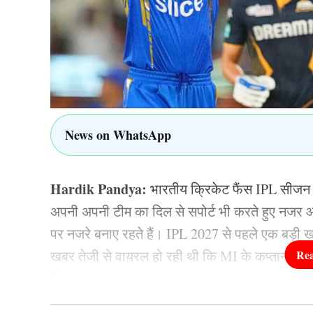
कि उन्हें अपना सर्वश्रेष्ठ प्रदर्शन करना होगा. इस तरह क
विराट कोहली और रुतुराज गा
भारतीय टीम के लिए विराट कोहली (Virat Kohli) ने
रनों की पारी खेली, लेकिन इनकी शतकीय पारी एडेन म
News on WhatsApp
टीम ने 4 गेंद शेष रहते इस मैच को अपने नाम कर लिया
पड़ गया.
Hardik Pandya:
भारतीय क्रिकेट फैंस IPL सीजन का 
अपनी अपनी टीम का दिल से सपोर्ट भी करते हुए नजर आ
जब तक विराट कोहली और रुतुराज गायकवाड़ ने बल्लेबाजी
पर नजरे बनाए रहते हैं। IPL 2027 से पहले एक बड़
के आउट होते ही माहौल बदल गया और इसके बाद आने वाल
खबर तेजी से वायरल हो रही थी कि MI के कप्तान हार्दि
जिसकी बदौलत अंत के 10 ओवर में भारतीय टीम बड़ा स्को
हैं।
(KL Rahul) ने जरुर रन बनाए.