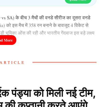
 SA) के बीच 3 मैचों की वनडे सीरीज का दूसरा वनडे
a) को इस मैच में 358 रन बनाने के बावजूद 4 विकेट से
ड़ी भूमिका ओंस की रही और भारतीय गेंदबाज इस बड़े लक्ष्य
 Cricket Team) के कप्तान टेम्बा बावुमा (Temba
ARTICLE
ं की जमकर तारीफ़ की, इसी के साथ उन्होंने वो वजह बताई
ा पड़ा.
ाद टीम इंडिया पर कसा तंज
िक पंड्या को मिली नई टीम,
म की कप्तानी करते आएंगे
uma) ने 359 रनों का सफलता से पीछा करने के बाद टीम