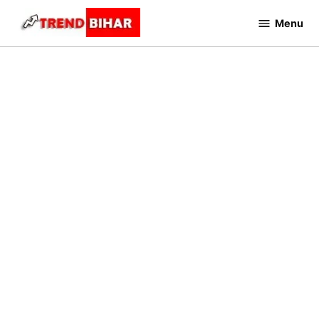
Skip
Menu
to
Trend
Bihar
content