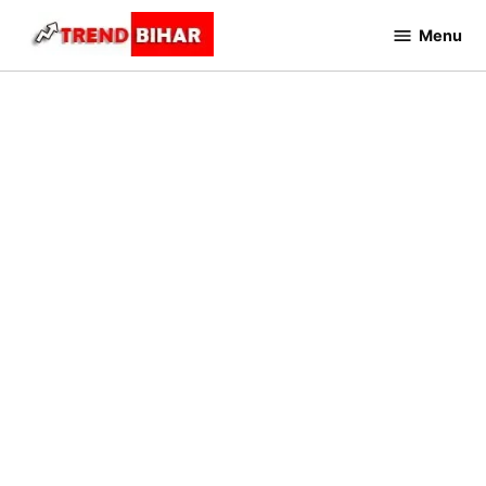
Skip
Menu
to
Trend
Bihar
content