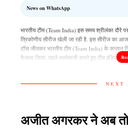
News on WhatsApp
भारतीय टीम (Team India) इस समय श्रीलंका दौरे पर
त्रिकोणीय सीरीज खेली जा रही है. इस सीरीज का आज 
टॉस जीतकर भारतीय टीम (Team India) के कप्तान तिल
फैसला किया. पहले बल्लेबाजी करते हुए टीम इंडिया ने
इसके जवाब में जब श्रीलंका ए (IND A vs SL A) की 
NEXT 
श्रीलंका की टीम (Sri Lanka Cricket Team) जीत रही 
शानदार प्रदर्शन की बदौलत भारत ने इस मैच को 1 ओवर 
ऋतुराज गायकवाड़ और तिलक व
अजीत अगरकर ने अब तोड़ी च
पहुंची Team India