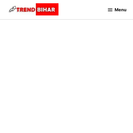
Skip
Menu
to
Trend
Bihar
content