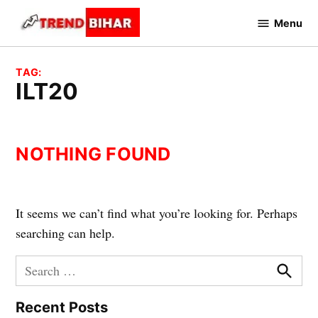
Skip
Menu
to
Trend
Bihar
content
TAG:
ILT20
NOTHING FOUND
It seems we can’t find what you’re looking for. Perhaps
searching can help.
Search
for:
Searc
Recent Posts