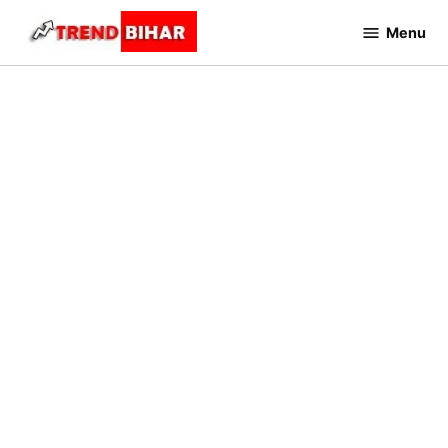
Skip
Menu
to
Trend
Bihar
content