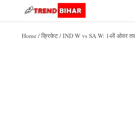
Skip
to
Trend
Trending
News
Bihar
content
Home
/
क्रिकेट
/
IND W vs SA W: 14वें ओवर तक ज