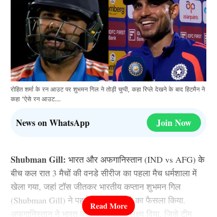
रोहित शर्मा के रन आउट पर शुभमन गिल ने तोड़ी चुप्पी, कहा रिप्ले देखने के बाद हिटमैन ने
कहा "ऐसे रन आउट....
News on WhatsApp
Join Now
Shubman Gill:
भारत और अफगानिस्तान (IND vs AFG) के
बीच कल रात 3 मैचों की वनडे सीरीज का पहला मैच धर्मशाला में
खेला गया, जहां टॉस जीतकर भारतीय कप्तान शुभमन गिल
(Shubman Gill) ने पहले गेंदबाजी करने का फैसला किया.
अफगानिस्तान ने भारत को 195 रनों का लक्ष्य दिया, जिसे टीम