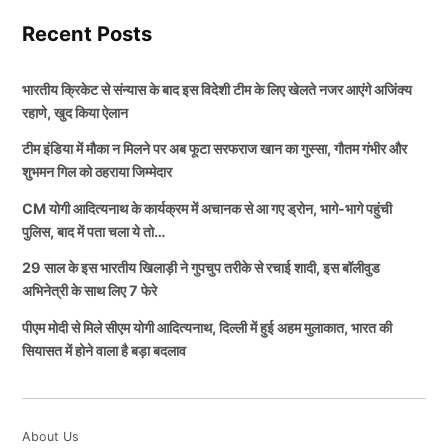
दिखाने वाले खिलाड़ी सरफराज खान को भारतीय टीम में मौका नहीं
Recent Posts
दिया जा रहा है।
शुभमन गिल ने अपने गेंदबाजों की किया तारीफ़
भारतीय क्रिकेट से संन्यास के बाद इस विदेशी टीम के लिए खेलते नजर आएंगे अजिंक्य
लगातार नजरअंदाज होने के बाद बेहद ही निराश नजर आ रहे हैं।
भारतीय टीम के कप्तान शुभमन गिल ने मैच के बाद अपने गेंदबाजों
रहाणे, खुद किया ऐलान
जिसके बारे में हाल ही में सरफराज खान (Sarfaraz Khan) ने
की जमकर तारीफ़ की, एक समय ऐसा लग रहा था कि
टीम इंडिया में मौका न मिलने पर अब फूटा सरफराज खान का गुस्सा, गौतम गंभीर और
सोशल मीडिया पर एक बड़ा बयान दिया है। तो आइए आपको भी
अफगानिस्तान की टीम 250 रनों तक पहुंच सकती थी. मैच के बाद
शुभमन गिल को ठहराया जिम्मेदार
इसके बारे में कुछ खास जानकारी देते हैं और बताते हैं कि सरफराज
शुभमन गिल ने कहा कि
CM योगी आदित्यनाथ के कार्यक्रम में अचानक से आ गए ड्रोन, भागे-भागे पहुंची
ने टीम में मौका न मिलने पर क्या कुछ कहा है।
पुलिस, बाद में पता चला ये तो…
“एक तरह का टी20 मैच था. हमने अच्छी शुरुआत की, लेकिन
29 साल के इस भारतीय खिलाड़ी ने गुपचुप तरीके से रचाई शादी, इस बॉलीवुड
लगातार नजरअंदाज होने के बाद Sarfaraz
उन्होंने हमसे मैच छीन लिया. गुरबाज शानदार थे. आखिरी ओवरों में
अभिनेत्री के साथ लिए 7 फेरे
Khan ने जाहिर की निराशा
हमारी गेंदबाजी बेहतरीन रही. विकेट शानदार था. स्पिनरों के लिए
पीएम मोदी से मिले सीएम योगी आदित्यनाथ, दिल्ली में हुई अहम मुलाकात, भारत की
पिच पर ग्रिप थी, गेंद उनके गेंदबाजी करते समय अच्छी तरह से
सियासत में होने वाला है बड़ा बदलाव
उछली. मैंने स्लिप कैच का काफी अभ्यास किया है. मैं अपने
आपकी जानकारी के लिए बता दें कि भारतीय टीम मौजूदा समय में
फील्डिंग कोच से कह रहा था कि मैंने कोई शानदार कैच नहीं पकड़ा
श्रीलंका के खिलाफ 2 मैचौं की टेस्ट सीरीज खेलने के लिए
है और इसे पकड़कर खुश हूं.”
श्रीलंका पहुंची हुई है। जहां पर टीम बीते दिन 7 अगस्त से 3
About Us