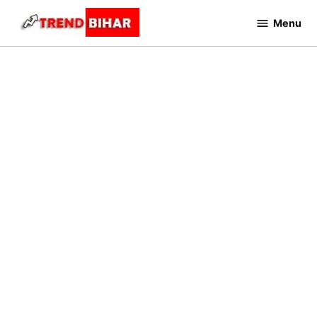
Skip
Menu
to
Trend
Bihar
content