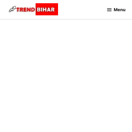
Skip
Menu
to
Trend
Bihar
content