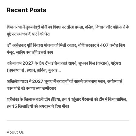
सरकार का कहना है कि इस योजना के माध्यम से ऐतिहासिक और
रन निकाले थे।
Recent Posts
सामाजिक महत्व वाले स्थलों को बेहतर स्वरूप दिया जाएगा तथा
लोगों के लिए सुविधाएं भी बढ़ाई जाएंगी। यह राशि अनुपूरक बजट
इसी के साथ ही खिलाड़ी श्रीलंका के खिलाफ अनाधिकारिक टेस्ट
विधानसभा में मुख्यमंत्री योगी का विपक्ष पर तीखा हमला, दलित, किसान और महिलाओं के
के तहत उपलब्ध कराई गई है।
सीरीज के पहले मैच में 132 रनों की विस्फोटक पारी खेल कर सभी
मुद्दे पर समाजवादी पार्टी को घेरा
को हैरान कर दिया है। इसके बाद भी खिलाड़ी को अन्य फॉर्मेट में
डॉ. आंबेडकर मूर्ति विकास योजना को मिली रफ्तार, योगी सरकार ने 407 करोड़ किए
प्रतिमाओं पर लगेंगे शेड, होगा सौंदर्यीकरण
खेलने का मौका नहीं दिया जा रहा हैं।
मंजूर, जानिए क्या होंगे इससे काम
एशिया कप 2027 के लिए टीम इंडिया आई सामने, शुभमन गिल (कप्तान), श्रेयस
ALSO READ:
विराट कोहली जैसी बल्लेबाजी करते हैं ये
योजना के तहत डॉ. आंबेडकर की प्रतिमाओं के ऊपर सुरक्षात्मक
(उपकप्तान), ईशान, हार्दिक, बुमराह…
खिलाड़ी, लेकिन स्ट्राइक रेट की वजह से नही मिल रहा टीम
शेड (छतरी) लगाने, आसपास के परिसर का सौंदर्यीकरण करने,
अखिलेश यादव ने 2027 चुनाव में ब्राह्मणों को साधने का बनाया प्लान, अयोध्या से
इंडिया में मौका
प्रकाश व्यवस्था, पेयजल, बैठने की व्यवस्था और अन्य बुनियादी
पवन पांडे को बनाया सपा उम्मीदवार
सुविधाएं विकसित करने का प्रस्ताव है। सरकार चाहती है कि
श्रीलंका के खिलाफ बदली टीम इंडिया, इन 4 खूंखार गेंदबाजों को टीम में किया शामिल,
TAGGED:
BCCI
Indian Cricket Team
Sai Sudharsan
प्रतिमाएं मौसम की मार से सुरक्षित रहें और इन स्थलों पर आने
इन 15 खिलाड़ियों को अगरकर ने दिया मौका
वाले लोगों को बेहतर वातावरण मिले।
Team India
Vaibhav Sooryavanshi
इसके अलावा जिन स्थानों पर प्रतिमाएं क्षतिग्रस्त हैं या रखरखाव
About Us