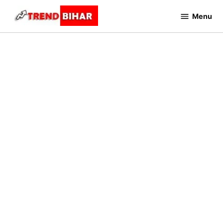
Skip
Menu
to
Trend
Bihar
content