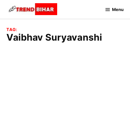
Skip
Menu
to
Trend
Bihar
content
TAG:
Vaibhav Suryavanshi