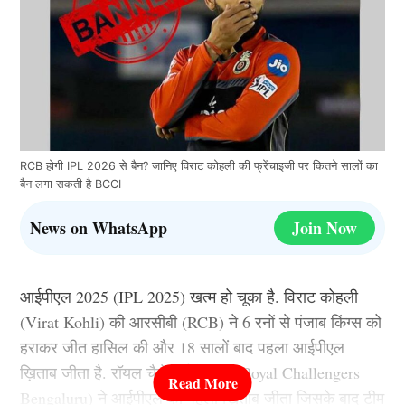
RCB होगी IPL 2026 से बैन? जानिए विराट कोहली की फ्रेंचाइजी पर कितने सालों का
बैन लगा सकती है BCCI
News on WhatsApp
Join Now
आईपीएल 2025 (IPL 2025) खत्म हो चूका है. विराट कोहली
(Virat Kohli) की आरसीबी (RCB) ने 6 रनों से पंजाब किंग्स को
हराकर जीत हासिल की और 18 सालों बाद पहला आईपीएल
ख़िताब जीता है. रॉयल चैलेंजर्स बेंगलुरु (Royal Challengers
Bengaluru) ने आईपीएल का पहला ख़िताब जीता जिसके बाद टीम