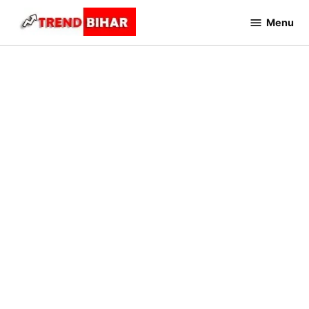
Skip
Menu
to
Trend
Bihar
content