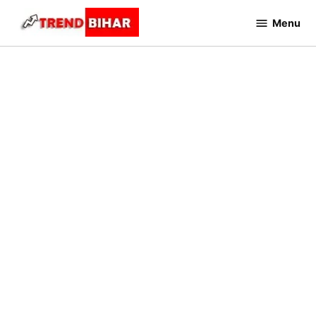
Skip
Menu
to
Trend
Bihar
content