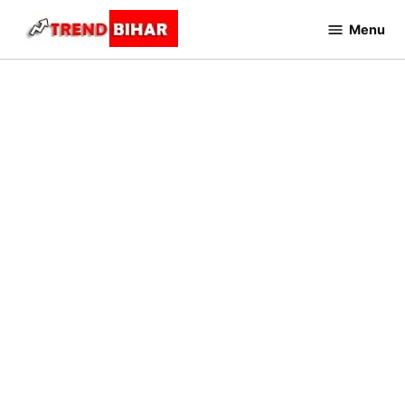
Skip
Menu
to
Trend
Bihar
content