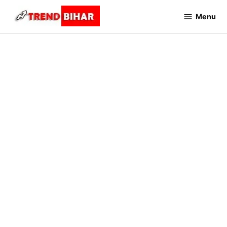
Skip
Menu
to
Trend
Bihar
content