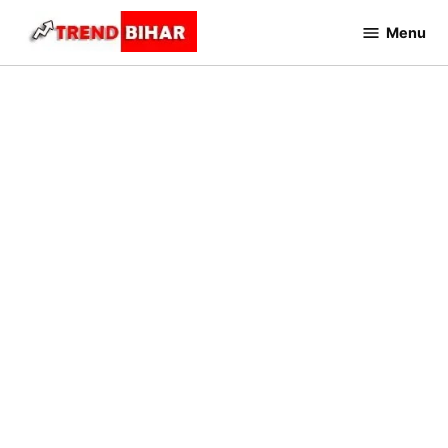
Skip
Menu
to
Trend
Bihar
content