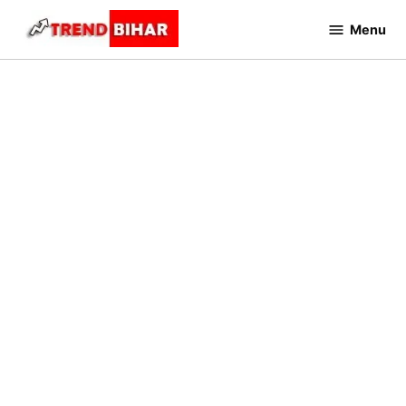
Skip
Menu
to
Trend
Bihar
content