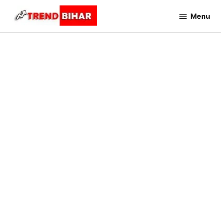
Skip
Menu
to
Trend
Bihar
content