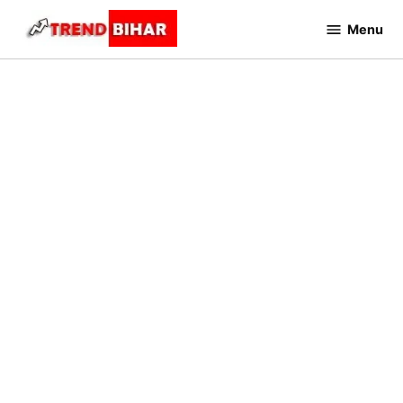
Skip
Menu
to
Trend
Bihar
content