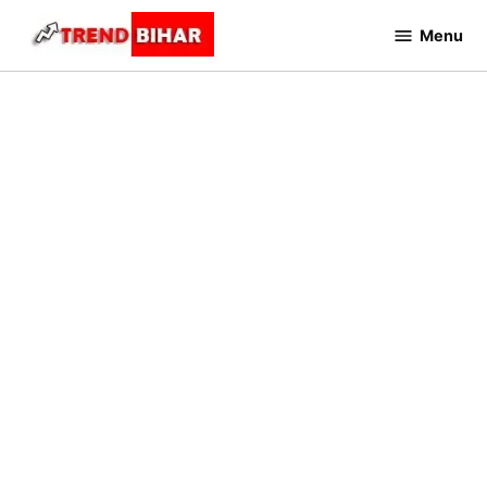
Skip
Menu
to
Trend
Bihar
content