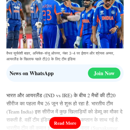
वैभव सूर्यवंशी बाहर, अभिषेक-संजू ओपनर, नंबर 3-4 पर ईशान और श्रेयस अय्यर,
आयरलैंड के खिलाफ पहले टी20 के लिए टीम इंडिया
News on WhatsApp
Join Now
भारत और आयरलैंड (IND vs IRE) के बीच 2 मैचों की टी20
सीरीज का पहला मैच 26 जून से शुरू हो रहा है. भारतीय टीम
(Team India) इस सीरीज में कुछ खिलाड़ियों को डेब्यू का मौका दे
सकती है. वहीं टीम इंडिया इस दौरे पर नए कप्तान के साथ गई है.
भारतीय टीम की कमान इस बार सूर्यकुमार यादव (Suryakumar