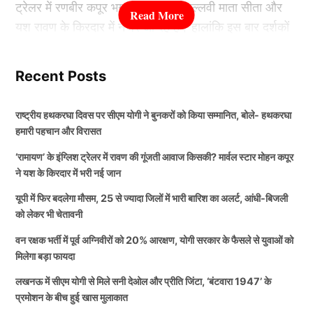
ट्रेलर में रणबीर कपूर भगवान राम, साई पल्लवी माता सीता और
यश रावण के किरदार में नजर आ रहे हैं। हालांकि इस बार दर्शकों
वहीं गेंदबाजी में अक्षर पटेल, सूर्यांश शेडगे, हर्षित राणा, रवि बिश्नोई
का ध्यान रावण के दमदार लुक के साथ-साथ उसकी भारी और
और अर्शदीप सिंह अपना दम दिखाते हुए नजर आने वाले हैं. टीम
प्रभावशाली आवाज पर भी गया है। यह आवाज अभिनेता मोहन
Recent Posts
इंडिया 1 तेज गेंदबाज के अलावा 2 तेज गेंदबाजी आलराउंडर के
कपूर ने दी है, जो अंतरराष्ट्रीय स्तर पर भी अपनी पहचान बना
साथ मैदान पर उतरने वाली है.
चुके हैं।
राष्ट्रीय हथकरघा दिवस पर सीएम योगी ने बुनकरों को किया सम्मानित, बोले- हथकरघा
हमारी पहचान और विरासत
आयरलैंड के खिलाफ Team India की
कौन हैं मोहन कपूर?
संभावित प्लेइंग 11
‘रामायण’ के इंग्लिश ट्रेलर में रावण की गूंजती आवाज किसकी? मार्वल स्टार मोहन कपूर
ने यश के किरदार में भरी नई जान
मोहन कपूर भारतीय मनोरंजन जगत का जाना-पहचाना नाम हैं,
यूपी में फिर बदलेगा मौसम, 25 से ज्यादा जिलों में भारी बारिश का अलर्ट, आंधी-बिजली
अभिषेक शर्मा, संजू सैमसन (विकेटकीपर), ईशान किशन, श्रेयस
लेकिन अंतरराष्ट्रीय दर्शकों के बीच उनकी पहचान मार्वल की
को लेकर भी चेतावनी
अय्यर (कप्तान), तिलक वर्मा, शिवम दुबे, अक्षर पटेल, सूर्यांश
परियोजनाओं से भी बनी है। उन्होंने लोकप्रिय सीरीज ‘Ms.
शेडगे, हर्षित राणा, रवि बिश्नोई, अर्शदीप सिंह.
वन रक्षक भर्ती में पूर्व अग्निवीरों को 20% आरक्षण, योगी सरकार के फैसले से युवाओं को
Marvel’ और फिल्म ‘The Marvels’ में यूसुफ खान का किरदार
मिलेगा बड़ा फायदा
निभाया था। इसके अलावा वह कई भारतीय फिल्मों और टेलीविजन
ALSO READ:
वैभव को लगा झटका, अभिषेक-संजू ओपनर,
लखनऊ में सीएम योगी से मिले सनी देओल और प्रीति जिंटा, ‘बंटवारा 1947’ के
परियोजनाओं में भी काम कर चुके हैं। उनकी खास पहचान उनकी
प्रमोशन के बीच हुई खास मुलाकात
इंग्लैंड के खिलाफ सीरीज के लिए टीम इंडिया की प्लेइंग 11 का
गहरी और दमदार आवाज है, जो रावण जैसे प्रभावशाली किरदार