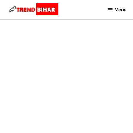
Skip
Menu
to
Trend
Bihar
content