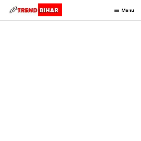
Skip
Menu
to
Trend
Bihar
content