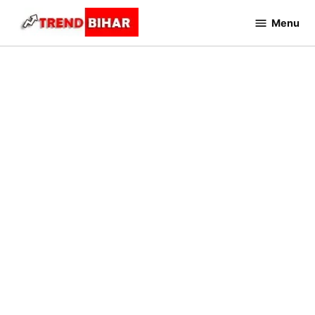
Skip
Menu
to
Trend
Bihar
content