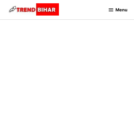
Skip
Menu
to
Trend
Bihar
content