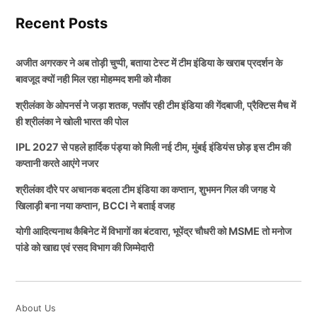
समय (भारतीय
बल्लेबाजी करने का फैसला किया।
मैच
तारीख
दिन
स्थान
समय)
Recent Posts
पहला
1
जुलाई
2
बुध
रात
10:00
ब
रिवरसाइड ग्राउंड
,
चेस्टर-
इस मुकाबले में भारतीय टीम (Team India) के गेंदाबजों का काफी
टी
20
026
वार
जे
ले-स्ट्रीट
अजीत अगरकर ने अब तोड़ी चुप्पी, बताया टेस्ट में टीम इंडिया के खराब प्रदर्शन के
खराब प्रदर्शन देखने को मिला है। दरअसल श्रीलंका के बल्लेबाज
बावजूद क्यों नही मिल रहा मोहम्मद शमी को मौका
दूसरा
4 जुलाई 2
श
एमिरेट्स ओल्ड ट्रैफर्ड, मैन
की शुरुआती साझेदारी शतकीय रही है। तो आइए इसके बारे में
शाम 7:00 बजे
श्रीलंका के ओपनर्स ने जड़ा शतक, फ्लॉप रही टीम इंडिया की गेंदबाजी, प्रैक्टिस मैच में
टी20
026
निवार
चेस्टर
आपको भी कुछ खास जानकारी देते हैं।
ही श्रीलंका ने खोली भारत की पोल
तीसरा
7 जुलाई 2
मंगल
रात 10:00 ब
ट्रेंट ब्रिज, नॉटिंघम
IPL 2027 से पहले हार्दिक पंड्या को मिली नई टीम, मुंबई इंडियंस छोड़ इस टीम की
टी20
026
वार
जे
श्रीलंका के बल्लेबाज निशान फर्नांडो ने खेली
कप्तानी करते आएंगे नजर
Team India के लिए तुफानी पारी
चौथा
9 जुलाई 2
गुरुवा
रात 10:00 ब
काउंटी ग्राउंड, ब्रिस्टल
श्रीलंका दौरे पर अचानक बदला टीम इंडिया का कप्तान, शुभमन गिल की जगह ये
टी20
026
र
जे
खिलाड़ी बना नया कप्तान, BCCI ने बताई वजह
पांचवां
11 जुलाई
श
श्रीलंका के बल्लेबाजों ने पहले बल्लेबाजी करते हुए भारतीय
शाम 7:00 बजे
द रोज़ बाउल, साउथैम्प्टन
योगी आदित्यनाथ कैबिनेट में विभागों का बंटवारा, भूपेंद्र चौधरी को MSME तो मनोज
टी20
2026
निवार
गेंदबाजों के सामने काफी आक्रामक बल्लेबाजी करते हुए नजर
पांडे को खाद्य एवं रसद विभाग की जिम्मेदारी
आए। अंश दौरान श्रीलंका के बल्लेबाज निशान फर्नाडों ने 65 गेंदों
5 टी20 मैचों की सीरीज के लिए IND vs
में 66 रनों कि विस्फोटक पारी खेली है। इस पारी में फर्नांडो ने 11
चौके और 1 छक्का जड़ा है।
ENG
About Us