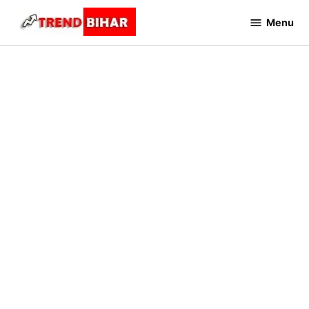
Skip
Menu
to
Trend
Bihar
content