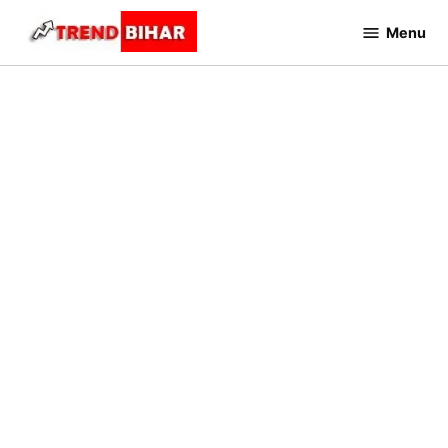
Skip
Menu
to
Trend
Bihar
content