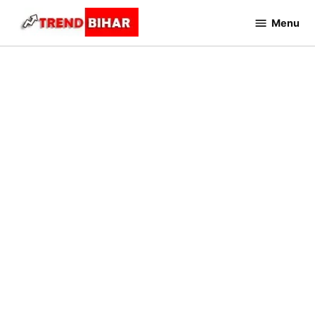
Skip
Menu
to
Trend
Bihar
content