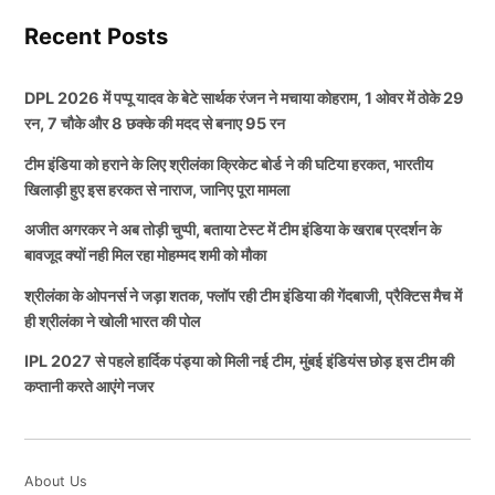
और मैनेजमेंट टीम काफी ज्यादा नाखुश दिखाई दे रही है।
हरमनप्रीत कौर क्रिकेट के इस फ़ॉर्मेट से संन्यास का ऐलान भी
Recent Posts
कर सकती हैं. हरमनप्रीत कौर अब 36 साल की हो गई हैं और मार्च
आइए आपको भी इसके बारे में जानकारी देते हैं कि श्रीलंका बोर्ड ने
में ही वो 37 साल की होने वाली हैं, ऐसे में जून और जुलाई में इंग्लैंड
DPL 2026 में पप्पू यादव के बेटे सार्थक रंजन ने मचाया कोहराम, 1 ओवर में ठोके 29
ऐसी कौन सी पीच तैयारी कि है जिससे भारतीय टीम के लिए
में होने वाला टी20 विश्व कप उनका अंतिम टी20 विश्व कप हो
रन, 7 चौके और 8 छक्के की मदद से बनाए 95 रन
खिलाड़ी नाखुश नजर आ रहे हैं।
सकता है.
टीम इंडिया को हराने के लिए श्रीलंका क्रिकेट बोर्ड ने की घटिया हरकत, भारतीय
खिलाड़ी हुए इस हरकत से नाराज, जानिए पूरा मामला
श्रीलंका बोर्ड ने अभ्यास मैच के लिए बनाई तेज
हरमनप्रीत कौर के उत्तराधिकारी के तौर पर ओपनर बल्लेबाज
अजीत अगरकर ने अब तोड़ी चुप्पी, बताया टेस्ट में टीम इंडिया के खराब प्रदर्शन के
गेंदबाजों की मददगार पिच
स्मृति मंधाना भी नजर आने वाली हैं, वहीं भारत को विश्व कप
बावजूद क्यों नही मिल रहा मोहम्मद शमी को मौका
जीताने में अहम भूमिका निभाने वाली शेफाली वर्मा, प्रतीका रावल,
श्रीलंका के ओपनर्स ने जड़ा शतक, फ्लॉप रही टीम इंडिया की गेंदबाजी, प्रैक्टिस मैच में
जेमिमा और दीप्ती शर्मा भी टीम इंडिया के लिए टी20 विश्व कप
सूत्रों से मिली जानकारी के अनुसार कोलंबो के नॉनडेस्क्रिप्ट्स
ही श्रीलंका ने खोली भारत की पोल
2026 खेलते नजर आ सकती हैं.
क्रिकेट क्लब की पिच पर काफी ज्यादा घास छोड़ी गई थी।
IPL 2027 से पहले हार्दिक पंड्या को मिली नई टीम, मुंबई इंडियंस छोड़ इस टीम की
जिससे भारतीय टीम के गेंदबाज नाखुश नजर आ रहे हैं। यह खबर
कप्तानी करते आएंगे नजर
टी20 विश्व कप 2026 के लिए 15 सदस्यीय
सामने आने के बाद अब सोशल मीडिया पर यह सवाल तेजी से
सम्भावित Team India
उठाया जा रहा है कि आखिरी इसके पीछे का कारण क्या था?
About Us