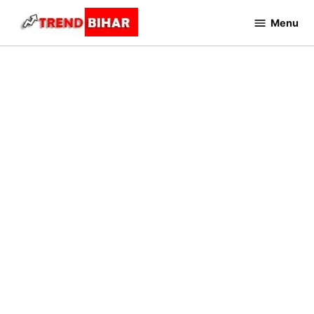
Skip
Menu
to
Trend
Bihar
content