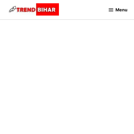
Skip
Menu
to
Trend
Bihar
content