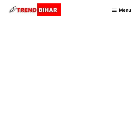
Skip
Menu
to
Trend
Bihar
content