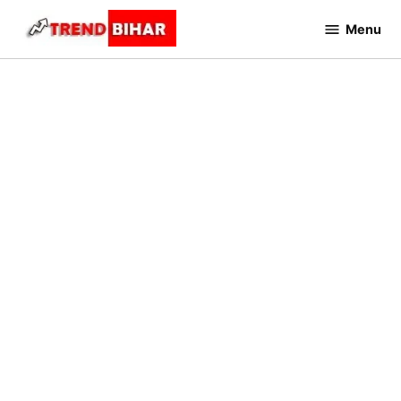
Skip
Menu
to
Trend
Bihar
content