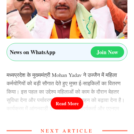
News on WhatsApp
Join Now
मध्यप्रदेश के मुख्यमंत्री Mohan Yadav ने उज्जैन में महिला
कर्मयोगियों को बड़ी सौगात देते हुए मुफ्त ई-साइकिलों का वितरण
किया। इस पहल का उद्देश्य महिलाओं को काम के दौरान बेहतर
सुविधा देना और पर्यावरण के अनुकूल परिवहन को बढ़ावा देना है।
कार्यक्रम में आंगनवाड़ी कार्यकर्ता, आशा कार्यकर्ता और एएनएम
जैसी महिलाओं को ई-साइकिलें सौंपी गईं। मुख्यमंत्री ने कहा कि
बदलते समय में इलेक्ट्रिक वाहन भविष्य की जरूरत बन चुके हैं
NEXT ARTICLE
और यह कदम महिलाओं को आत्मनिर्भर बनाने की दिशा में भी अहम