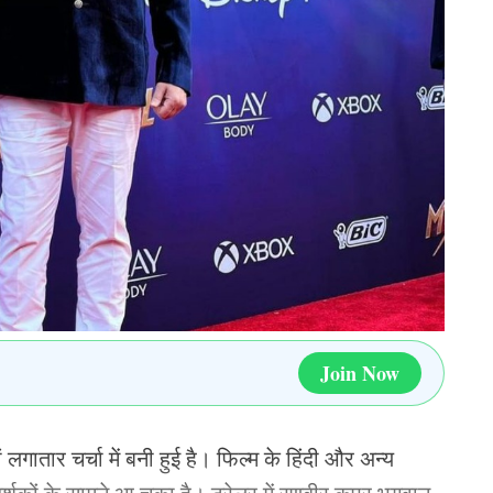
ुकाम हासिल किया है.
ीं है. भारतीय टीम ने पिछले 7 मैचों में पाकिस्तान की टीम को
सुपर 4 में पाकिस्तान को हराने के बाद भारतीय कप्तान
्वीता ही नहीं है.
त में 40-50 प्रतिशत का अंतर होता है, यहां भारत और
7 मैचों में लगातार पाकिस्तान को शिकस्त दी है.
दान पर होगा जंग, पाकिस्तान ने की तैयारी, दुबई पहुंचा
Join Now
sh Cricket Team
BCCI
IND vs PAK
 लगातार चर्चा में बनी हुई है। फिल्म के हिंदी और अन्य
anka Cricket Team
Team India