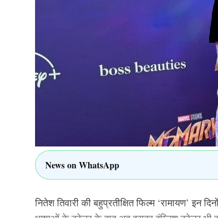
जरुर बनाया है, लेकिन उसने छोटी टीमों को हराकर ये म
ऐसे में पाकिस्तान और भारत का कोई प्रतिद्वंद्वीता ही नह
लगातार शिकस्त दी है. इसी वजह से एशिया कप 2025 के 
सूर्यकुमार यादव ने कहा था कि पाकिस्तान से कोई प्रतिद्वंद
राइवलरी उन टीमों के बीच होती है, जिनके जीत प्रतिश
पाकिस्तान के बीच तो मामला ही अलग है. भारत ने पिछले 
ALSO READ:
भारत ने जीता एशिया कप फाइनल तो मै
News on WhatsApp
मोहसिन नकवी
TAGGED:
Asia Cup
ASIA CUP 2025
Banglade
नितेश तिवारी की बहुप्रतीक्षित फिल्म ‘रामायण’ इन दिनों
Indian Cricket Team
Pakistan Cricket Team
Sri L