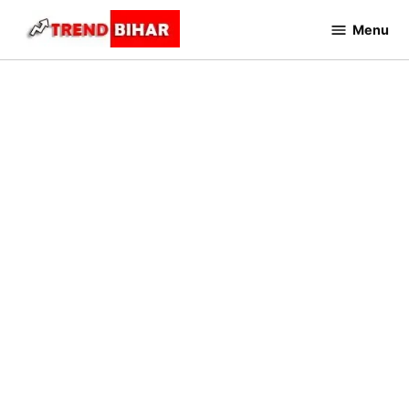
Skip
Menu
to
Trend
Bihar
content